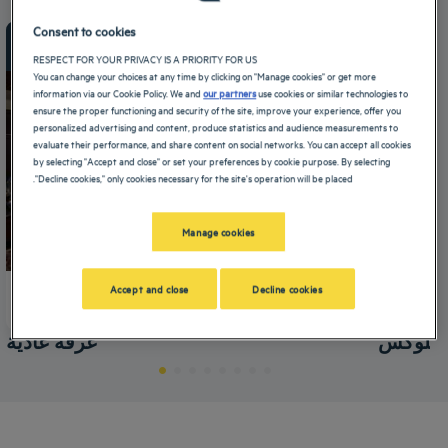
Consent to cookies
 m²
14:00
تسجيل الوصول:
من 56 m²
Max
12:00
تسجيل المغادرة:
Max
RESPECT FOR YOUR PRIVACY IS A PRIORITY FOR US
You can change your choices at any time by clicking on "Manage cookies" or get more
information via our Cookie Policy. We and
our partners
use cookies or similar technologies to
ensure the proper functioning and security of the site, improve your experience, offer you
personalized advertising and content, produce statistics and audience measurements to
evaluate their performance, and share content on social networks. You can accept all cookies
by selecting "Accept and close" or set your preferences by cookie purpose. By selecting
"Decline cookies," only cookies necessary for the site's operation will be placed.
Manage cookies
Accept and close
Decline cookies
+ معلومات
ديلوكس
غرفة عادية