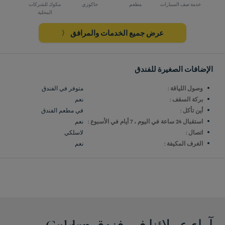
خدمة صف السيارات
مطعم
جاكوزي
مكوك للشركات
المحلية
عرض جميع الخدمات والمرافق
الإضافات الصغيرة للفندق
وصول اللياقة :
متوفر في الفندق
بركة السقف :
نعم
أين تأكل :
في مطعم الفندق
استقبال 24 ساعة في اليوم ، 7 أيام في الأسبوع :
نعم
اتصال :
لاسلكي
الغرف المكيفة :
نعم
آراء عملائنا في فندق Golden