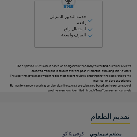
خدمة التدبير المنزلي
رائعة
استقبال رائع
الغرف واسعة
The displayed TrustScore is based on an algorithm that analyzes verified customer reviews
collected from public sources over the past 24 months (excluding TripAdvisor).
The algorithm gives more weight to the most recent reviews, ensuring that the score reflects the
most up-to-date experiences.
Ratings by category (such as service, cleanliness, etc.) are calculated based on the percentage of
positive mentions, identified through TrustYou's semantic analysis.
تقديم الطعام
Get a
callback
الأسئلة
اتصل
to book
الشائعة
بنا
مطعم سيمفوني
كوفى & كو