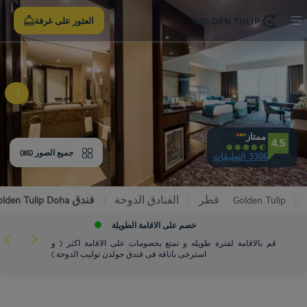
سجل
العثور على غرفة
الدخول
لفندق
ف نوم
ممتاز
4.5
جميع الصور (85)
3306 التعليقات
EXPERIE
Golden Tulip
قطر
الفنادق الدوحة
فندق Golden Tulip Doha
عدات
خصم على الاقامة الطويلة
REVIE
قم بالاقامة لفترة طويله و تمتع بخصومات على الاقامة اكثر ( و
استرخى باناقة فى فندق جولدن توليب الدوحة )
م وبار
ال والموقع