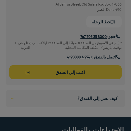
Al Safilya Street, Old Salata P.o. Box 47066
490 Doha, قطر
خط الرحلة
حجز :
8000 35 703 767
7 أيام في الأسبوع من الساعة 8 صباحًا إلى الساعة 22 ليلاً (حسب
(
متاح في
)
توقيت باريس) - بتكلفة المكالمة المحلية
العربية
اتصل بالفندق :
+974 4 4198888
بالسيارة
اكتب إلى الفندق
استخدم السيارة و تفضل بزيارتنا
يبعد دقيقتين سياقه من قلب المدينة
من المطار
كيف تصل إلى الفندق؟
الوصول بسلام
يبعد ١٠ دقائق سياقة من مطار حمد الدولى
الاجتماعات والفعاليات
من المحطة