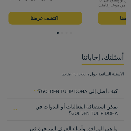
رضنا
اكتشف عرضنا
أسئلتك، إجاباتنا
الأسئلة الشائعة حول golden tulip doha
كيف أصل إلى GOLDEN TULIP DOHA؟
https://goo.gl/maps/B4U3XmtygWG2
يمكن استضافة الفعاليات أو الندوات في
اعرف المزيد
GOLDEN TULIP DOHA؟
استضف حفلة، خطط للعب للتعاون و الإبداع. من
ما هي المرافق وأنواع الغرف المتوفرة في
اجتماعات العمل إلى الحفلات الخاصة، في جولدن توليب