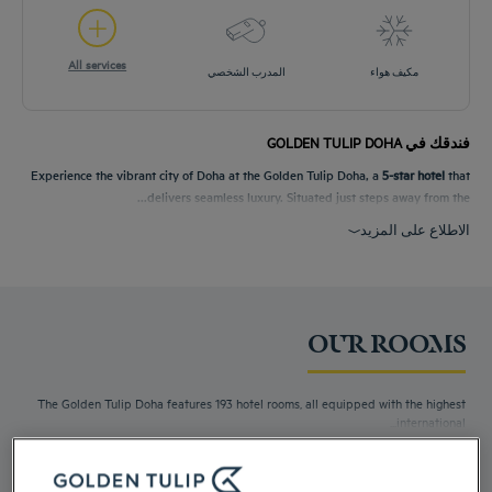
All services
مكيف هواء
المدرب الشخصي
فندقك في GOLDEN TULIP DOHA
Experience the vibrant city of Doha at the Golden Tulip Doha, a
5-star hotel
that
delivers seamless luxury. Situated just steps away from the...
الاطلاع على المزيد
OUR ROOMS
The Golden Tulip Doha features 193 hotel rooms, all equipped with the highest
international...
الاطلاع على المزيد
8 available room types: