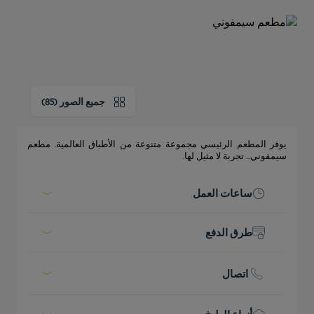
جميع الصور (85)
يوفر المطعم الرئيسي مجموعة متنوعة من الأطباق العالمية. مطعم
سيمفوني... تجربة لا مثيل لها.
ساعات العمل
اليوم :
06:30 - 10:30
طرق الدفع
12:30 - 15:30
18:30 - 00:00
Cash
الاطلاع على جميع الجداول الزمنية
Credit cards
اتصال
Phone :
+974 4 419 8805/8806
E-mail :
fbm@goldentulipdoha.com