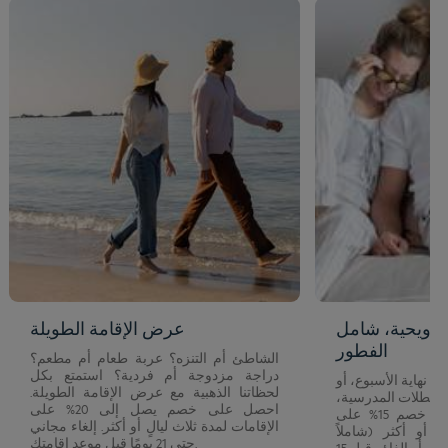
ترويحية، شامل
عرض الإقامة الطويلة
الفطور
الشاطئ أم التنزه؟ عربة طعام أم مطعم؟
دراجة مزدوجة أم فردية؟ استمتع بكل
ة نهاية الأسبوع، أو
لحظاتنا الذهبية مع عرض الإقامة الطويلة.
ء العطلات المدرسية،
احصل على خصم يصل إلى 20% على
فقد حان الوقت للانطلاق! خصم 15% على
الإقامات لمدة ثلاث ليالٍ أو أكثر. إلغاء مجاني
 أو أكثر (شاملاً
حتى 21 يومًا قبل موعد إقامتك.
الفطور). يمكن تعديل العرض أو إلغاؤه قبل 15