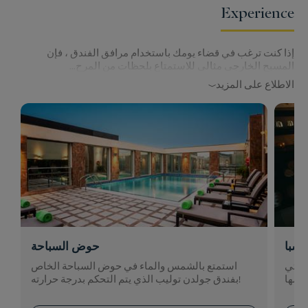
Experience
إذا كنت ترغب في قضاء يومك باستخدام مرافق الفندق ، فإن
المسبح الخارجي مثالي للاستمتاع بلحظات من المرح...
الاطلاع على المزيد
 سبا
حوض السباحة
 التي
استمتع بالشمس والماء في حوض السباحة الخاص
بفندق جولدن توليب الذي يتم التحكم بدرجة حرارته!